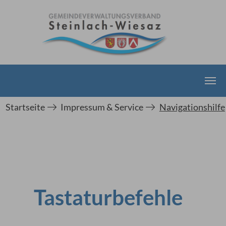
Zum Hauptinhalt springen
Sie sind hier:
Startseite
Impressum & Service
Navigationshilfe
Tastaturbefehle