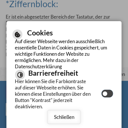
*Ziffernblock:
Er ist ein abgesetzter Bereich der Tastatur, der zur
Eingabe von Rechenoperatoren und Ziffern dient.
Der Ziffernblock (auch Zehnerblock,
Cookies
Nummernblock, NumPad oder Num-Block)
Auf dieser Webseite werden ausschließlich
bezeichnet. Bei handelsüblichen Tastaturen ist der
essentielle Daten in Cookies gespeichert, um
Ziffernblock rechts neben des normalen
wichtige Funktionen der Website zu
Eingabebereiches angeordnet.
ermöglichen. Mehr dazu in der
Datenschutzerklärung
Barrierefreiheit
Seite Drucken
Hier können Sie die Farbkontraste
Barrierefreiheit
auf dieser Webseite erhöhen. Sie
Leichte Sprache
können diese Einstellungen über den
Button "Kontrast" jederzeit
deaktivieren.
Gebärdensprache
Schließen